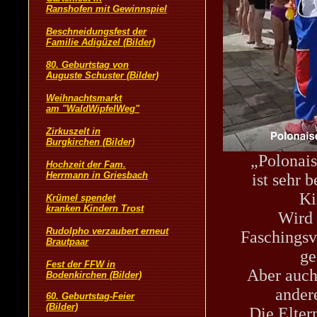
„Polonai
ist sehr b
Ki
Wird 
Faschingsv
ge
Aber auch
ander
Die Elter